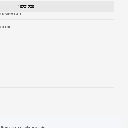
10231230
 коментар
антія
Контактна інформація