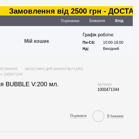
амовлення від 2500 грн - ДОСТАВКА 
Порівняння
Бажання
Вхід
Графік роботи:
Мій кошик
Пн-Сб:
10:00-18:00
Нд:
Вихідний
ЛЯ ВАННОЇ
АКСЕСУАРИ ДЛЯ ВАННОЇ BUTLERS
мл. 1000471344
ня BUBBLE V:200 мл.
Артикул
1000471344
Порівняти
В бажання