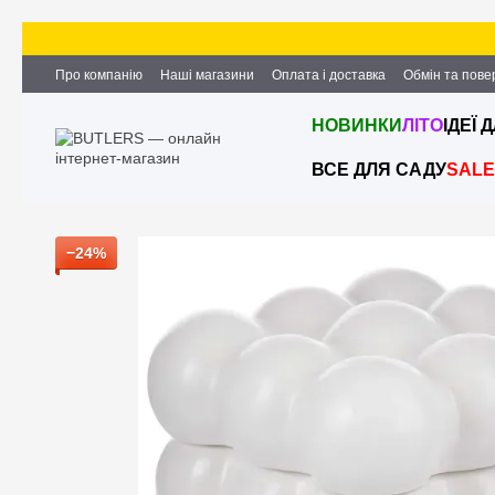
Перейти до основного контенту
Про компанію
Наші магазини
Оплата і доставка
Обмін та пов
Партнерство та співпраця
Вакансії
Контактна інформація
НОВИНКИ
ЛІТО
ІДЕЇ 
ВСЕ ДЛЯ САДУ
SALE
−24%