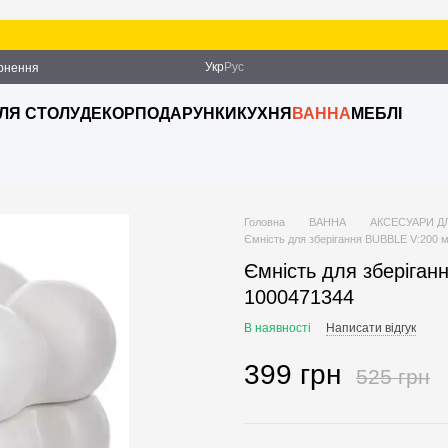
З
Укр
Рус
ернення
ДЛЯ СТОЛУ
ДЕКОР
ПОДАРУНКИ
КУХНЯ
ВАННА
МЕБЛІ
Головна
ВАННА
АКСЕСУАРИ Д
Ємність для зберігання BUBBLE V:200 
Ємність для зберіган
1000471344
В наявності
Написати відгук
399 грн
525 грн