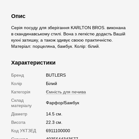
Опис
Серія посуду для зберігання KARLTON BROS. виконана
в скандинавському стилі. Вона з легкістю додасть Вашій
кухні затишку, а також здивує своєю практичністю.
Матеріал: порцеляна, бамбук. Колір: білий.
Характеристики
Бренд
BUTLERS
Колір
Білий
Категорія
Ємність для печива
Склад
Фарфор/Бамбук
матеріалу
Діаметр
14.5 см.
Висота
22.3 см.
Код УКТЗЕД
6911100000
Сканкод
4035644343677