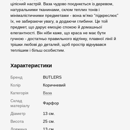
цілісний настрій. Ваза чудово поєднкється із деревом,
натуральними тканинами, склом теплих тонів і
мінімалістичними предметами - вона м’яко “підкреслює”
їх, не забираючи увагу, а додаючи глибини. Це той
предмет, що дарує емоцію спокою й домашньої
елегантності. Він ніби каже, що краса не має бути
гучною - достатньо правильного відтінку, плавної лінії й
трішки любові до деталей, щоб простір відчувався
теплішим і більш особистим.
Характеристики
Бренд
BUTLERS
Колір
Коричневий
Категорія
Ваза
Склад
Фарфор
матеріалу
Діаметр
13 см.
Висота
25 см.
Довжина
13 см.