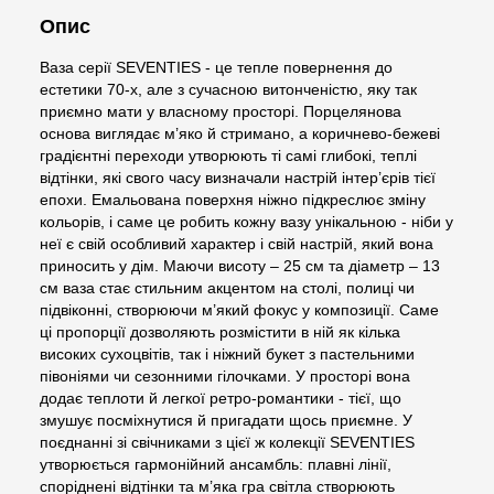
Опис
Ваза серії SEVENTIES - це тепле повернення до
естетики 70-х, але з сучасною витонченістю, яку так
приємно мати у власному просторі. Порцелянова
основа виглядає м’яко й стримано, а коричнево-бежеві
градієнтні переходи утворюють ті самі глибокі, теплі
відтінки, які свого часу визначали настрій інтер’єрів тієї
епохи. Емальована поверхня ніжно підкреслює зміну
кольорів, і саме це робить кожну вазу унікальною - ніби у
неї є свій особливий характер і свій настрій, який вона
приносить у дім. Маючи висоту – 25 см та діаметр – 13
см ваза стає стильним акцентом на столі, полиці чи
підвіконні, створюючи м’який фокус у композиції. Саме
ці пропорції дозволяють розмістити в ній як кілька
високих сухоцвітів, так і ніжний букет з пастельними
півоніями чи сезонними гілочками. У просторі вона
додає теплоти й легкої ретро-романтики - тієї, що
змушує посміхнутися й пригадати щось приємне. У
поєднанні зі свічниками з цієї ж колекції SEVENTIES
утворюється гармонійний ансамбль: плавні лінії,
споріднені відтінки та м’яка гра світла створюють