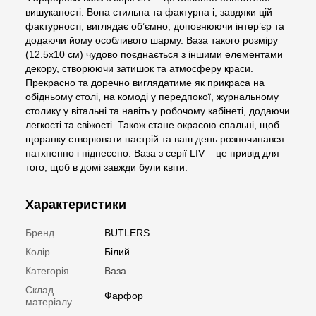
вишуканості. Вона стильна та фактурна і, завдяки цій
фактурності, виглядає об’ємно, доповнюючи інтер’єр та
додаючи йому особливого шарму. Ваза такого розміру
(12.5х10 см) чудово поєднається з іншими елементами
декору, створюючи затишок та атмосферу краси.
Прекрасно та доречно виглядатиме як прикраса на
обідньому столі, на комоді у передпокої, журнальному
столику у вітальні та навіть у робочому кабінеті, додаючи
легкості та свіжості. Також стане окрасою спальні, щоб
щоранку створювати настрій та ваш день розпочинався
натхненно і піднесено. Ваза з серії LIV – це привід для
того, щоб в домі завжди були квіти.
Характеристики
Бренд
BUTLERS
Колір
Білий
Категорія
Ваза
Склад
Фарфор
матеріалу