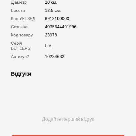
Діаметр
10 см.
Висота
12.5 см.
Код УКТЗЕД
6913100000
Сканкод
4035644491996
Код товару
23978
Серія
LIV
BUTLERS
Артикул2
10224632
Відгуки
Додайте перший відгук