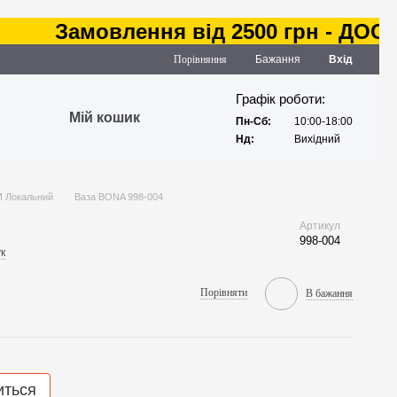
Замовлення від 2500 грн - ДОСТАВК
Порівняння
Бажання
Вхід
Графік роботи:
Мій кошик
Пн-Сб:
10:00-18:00
Нд:
Вихідний
 Локальний
Ваза BONA 998-004
Артикул
998-004
к
Порівняти
В бажання
иться