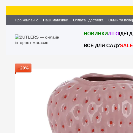
Перейти до основного контенту
Про компанію
Наші магазини
Оплата і доставка
Обмін та пов
Партнерство та співпраця
Вакансії
Контактна інформація
НОВИНКИ
ЛІТО
ІДЕЇ 
ВСЕ ДЛЯ САДУ
SALE
−20%