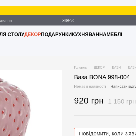
Укр
Рус
ернення
ДЛЯ СТОЛУ
ДЕКОР
ПОДАРУНКИ
КУХНЯ
ВАННА
МЕБЛІ
Головна
ДЕКОР
ВАЗИ
ВАЗИ
Ваза BONA 998-004
Немає в наявності
Написати відгу
920 грн
1 150 грн
Повідомити, коли з'яв