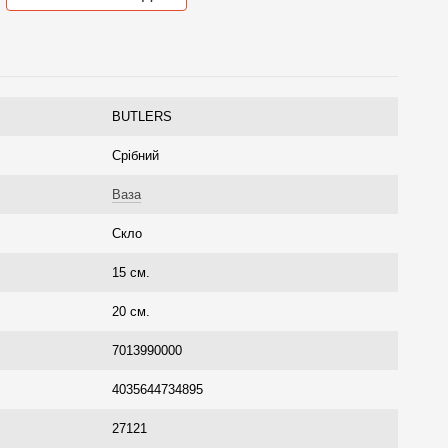
BUTLERS
Срібний
Ваза
Скло
15 см.
20 см.
7013990000
4035644734895
27121