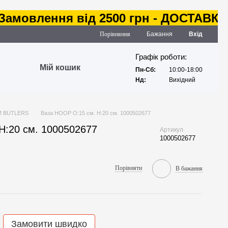
овлення від 2500 грн - ДОСТАВКА за
Порівняння
Бажання
Вхід
Графік роботи:
Мій кошик
Пн-Сб:
10:00-18:00
Нд:
Вихідний
И BUTLERS
Ваза HOOP O:15 см. H:20 см. 1000502677
H:20 см. 1000502677
Артикул
1000502677
Порівняти
В бажання
Замовити швидко