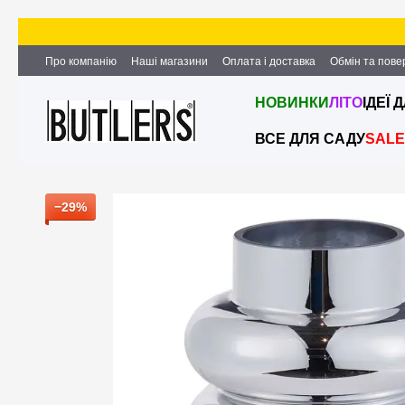
Перейти до основного контенту
Про компанію
Наші магазини
Оплата і доставка
Обмін та пов
Партнерство та співпраця
Вакансії
Контактна інформація
НОВИНКИ
ЛІТО
ІДЕЇ 
ВСЕ ДЛЯ САДУ
SALE
−29%