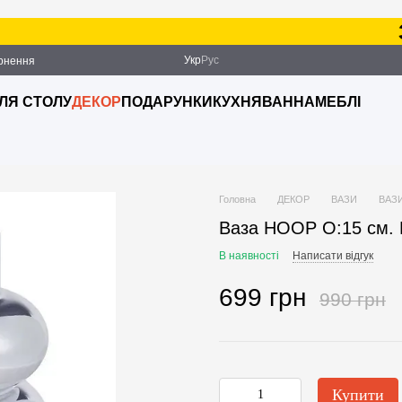
Зам
Укр
Рус
ернення
ДЛЯ СТОЛУ
ДЕКОР
ПОДАРУНКИ
КУХНЯ
ВАННА
МЕБЛІ
Головна
ДЕКОР
ВАЗИ
ВАЗ
Ваза HOOP O:15 см. 
В наявності
Написати відгук
699 грн
990 грн
Купити