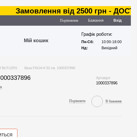
Замовлення від 2500 грн - ДОСТАВК
Порівняння
Бажання
Вхід
Графік роботи:
Мій кошик
Пн-Сб:
10:00-18:00
Нд:
Вихідний
И BUTLERS
Ваза FINJA H:32 см. 1000337896
1000337896
Артикул
1000337896
к
Порівняти
В бажання
иться