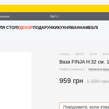
Укр
Рус
ернення
ДЛЯ СТОЛУ
ДЕКОР
ПОДАРУНКИ
КУХНЯ
ВАННА
МЕБЛІ
Головна
ДЕКОР
ВАЗИ
ВАЗ
Ваза FINJA H:32 см. 
Немає в наявності
Написати відгу
959 грн
1 590 грн
Повідомити, коли з'яв