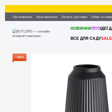
Перейти до основного контенту
Про компанію
Наші магазини
Оплата і доставка
Обмін та пов
Партнерство та співпраця
Вакансії
Контактна інформація
НОВИНКИ
ЛІТО
ІДЕЇ 
ВСЕ ДЛЯ САДУ
SALE
−40%