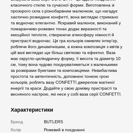
класичного стилю та сучасної форми. Виготовлена зі
прозорого скла з різнобарвним малюнком, що нагадує
хаотично розкидане конфетті, вона виглядає стримано
та водночас елегантно. Яскравий малюнок, виконаний у
помаранчево-рожевих тонах додає виразності та
емоційної теплоти, створюючи атмосферу ніжності й
пристрасті водночас. Ця гра кольорів оживляє інтер’єр,
роблячи його динамічнішим, а кожна композиція з квітів у
цій вазі виглядає ще більш святково та ефектно. Ваза
має округло-циліндричну форму, її висота та діаметр 10
см, тому вона чудово поєднуватиметься з маленькими
за розмірами букетами та композиціями. Невибаглива
простота та автентичність, доповнені тонкою грою
кольорів, роблять вазу CONFETTI джерелом магічної
енергії та краси. Додайте у свою домівку пристрасті та
весняного настрою, які несе у собі ваза серії CONFETTI.
Характеристики
Бренд
BUTLERS
Колір
Рожевий в поєднанні