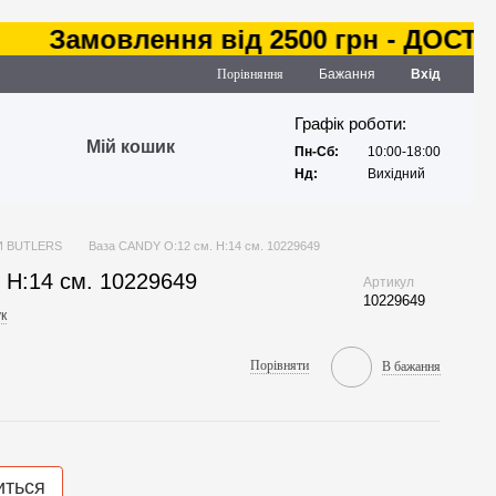
Замовлення від 2500 грн - ДОСТАВКА
Порівняння
Бажання
Вхід
Графік роботи:
Мій кошик
Пн-Сб:
10:00-18:00
Нд:
Вихідний
И BUTLERS
Ваза CANDY O:12 см. H:14 см. 10229649
 H:14 см. 10229649
Артикул
10229649
к
Порівняти
В бажання
иться