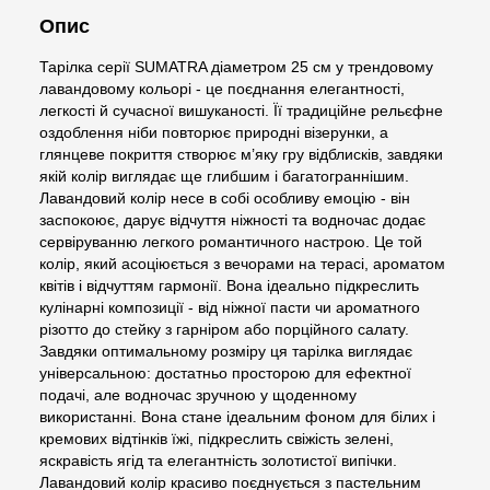
Опис
Тарілка серії SUMATRA діаметром 25 см у трендовому
лавандовому кольорі - це поєднання елегантності,
легкості й сучасної вишуканості. Її традиційне рельєфне
оздоблення ніби повторює природні візерунки, а
глянцеве покриття створює м’яку гру відблисків, завдяки
якій колір виглядає ще глибшим і багатограннішим.
Лавандовий колір несе в собі особливу емоцію - він
заспокоює, дарує відчуття ніжності та водночас додає
сервіруванню легкого романтичного настрою. Це той
колір, який асоціюється з вечорами на терасі, ароматом
квітів і відчуттям гармонії. Вона ідеально підкреслить
кулінарні композиції - від ніжної пасти чи ароматного
різотто до стейку з гарніром або порційного салату.
Завдяки оптимальному розміру ця тарілка виглядає
універсальною: достатньо просторою для ефектної
подачі, але водночас зручною у щоденному
використанні. Вона стане ідеальним фоном для білих і
кремових відтінків їжі, підкреслить свіжість зелені,
яскравість ягід та елегантність золотистої випічки.
Лавандовий колір красиво поєднується з пастельним