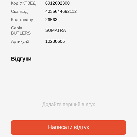
Код УКТЗЕД
6912002300
Сканкод
4035644662112
Код товару
26563
Серія
SUMATRA
BUTLERS
Артикул2
10230605
Відгуки
Додайте перший відгук
Написати відгук