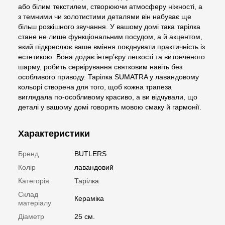
або білим текстилем, створюючи атмосферу ніжності, а
з темними чи золотистими деталями він набуває ще
більш розкішного звучання. У вашому домі така тарілка
стане не лише функціональним посудом, а й акцентом,
який підкреслює ваше вміння поєднувати практичність із
естетикою. Вона додає інтер’єру легкості та витонченого
шарму, робить сервірування святковим навіть без
особливого приводу. Тарілка SUMATRA у лавандовому
кольорі створена для того, щоб кожна трапеза
виглядала по-особливому красиво, а ви відчували, що
деталі у вашому домі говорять мовою смаку й гармонії.
Характеристики
Бренд
BUTLERS
Колір
лавандовий
Категорія
Тарілка
Склад
Кераміка
матеріалу
Діаметр
25 см.