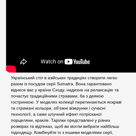
Український стіл в азійських традиціях створити легко
разом із посудом серії Sumatra. Вона гарантовано
віднесе вас у країни Сходу, надихне на релаксацію та
почастує традиційними стравами, ба з деякою
гостринкою. У моделях колекції перетинаються яскраві
та стримані кольори, об'ємні візерунки і сучасні
технології, а саме штучний ефект потрісканої
порцеляни, кракле. Тарілки представлені у різних
розмірах та відтінках, щоб ви могли вибрати найбільш
підходящу. Комбінуйте їх з іншими моделями серії,