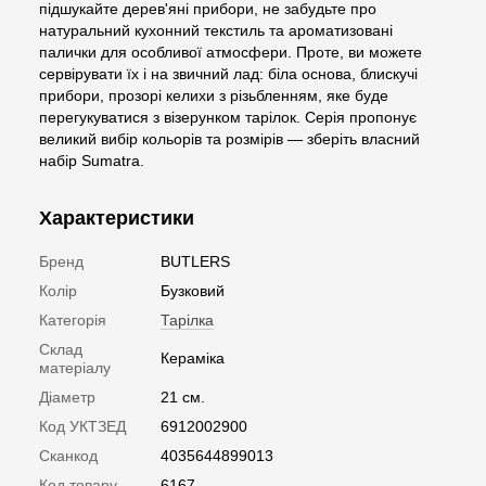
підшукайте дерев'яні прибори, не забудьте про
натуральний кухонний текстиль та ароматизовані
палички для особливої атмосфери. Проте, ви можете
сервірувати їх і на звичний лад: біла основа, блискучі
прибори, прозорі келихи з різьбленням, яке буде
перегукуватися з візерунком тарілок. Серія пропонує
великий вибір кольорів та розмірів — зберіть власний
набір Sumatra.
Характеристики
Бренд
BUTLERS
Колір
Бузковий
Категорія
Тарілка
Склад
Кераміка
матеріалу
Діаметр
21 см.
Код УКТЗЕД
6912002900
Сканкод
4035644899013
Код товару
6167