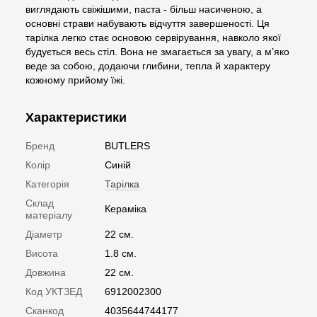
виглядають свіжішими, паста - більш насиченою, а
основні страви набувають відчуття завершеності. Ця
тарілка легко стає основою сервірування, навколо якої
будується весь стіл. Вона не змагається за увагу, а м’яко
веде за собою, додаючи глибини, тепла й характеру
кожному прийому їжі.
Характеристики
Бренд
BUTLERS
Колір
Синій
Категорія
Тарілка
Склад
Кераміка
матеріалу
Діаметр
22 см.
Висота
1.8 см.
Довжина
22 см.
Код УКТЗЕД
6912002300
Сканкод
4035644744177