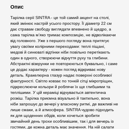
Опис
Тарілка серії SINTRA - це той самий акцент на столі,
який змінює настрій усього простору. Її діаметр 22 см
дає стравам свободу виглядати впевнено й щедро, а
сама тарілка м’яко тримає композицію, не відволікаючи
від головного. Уже з першого погляду вона притягує
увагу своїми колірними переходами: теплі піщані,
медові й синюваті відтінки ніби повільно перетікають
один в одного, створюючи відчуття руху та глибини.
Абстрактні візерунки не повторюються буквально, і саме
це додає характеру - кожен погляд відкриває нову
деталь. Кракелюрна глазур надає поверхні особливої
фактурності. Світло ковзає по тонкій сітці мікротріщин,
підкреслюючи кольори й роблячи їх ще глибшими та
теплішими. У цій кераміці відчувається автентична
розкіш. Тарілка приємна візуально й тактильно, вона
ніби запрошує до вечері у власному ритмі, де важливі не
лише смаки, а й атмосфера. SINTRA чудово підходить
як для щоденних обідів, коли хочеться зробити
звичайний день трохи особливішим, так і для вечерь із
гостями, де кожна деталь має значення. На ній салати