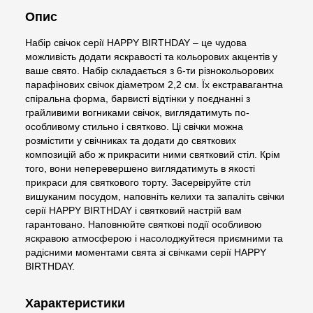
Опис
Набір свічок серії HAPPY BIRTHDAY – це чудова
можливість додати яскравості та кольорових акцентів у
ваше свято. Набір складається з 6-ти різнокольорових
парафінових свічок діаметром 2,2 см. Їх екстравагантна
спіральна форма, барвисті відтінки у поєднанні з
грайливими вогниками свічок, виглядатимуть по-
особливому стильно і святково. Ці свічки можна
розмістити у свічниках та додати до святкових
композицій або ж прикрасити ними святковий стіл. Крім
того, вони неперевершено виглядатимуть в якості
прикраси для святкового торту. Засервіруйте стіл
вишуканим посудом, наповніть келихи та запаліть свічки
серії HAPPY BIRTHDAY і святковий настрій вам
гарантовано. Наповнюйте святкові події особливою
яскравою атмосферою і насолоджуйтеся приємними та
радісними моментами свята зі свічками серії HAPPY
BIRTHDAY.
Характеристики