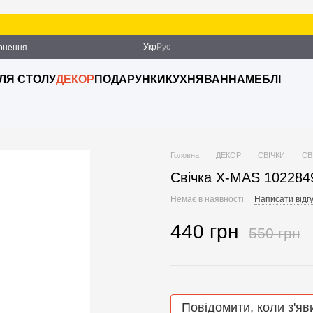
Укр
Рус
ернення
ДЛЯ СТОЛУ
ДЕКОР
ПОДАРУНКИ
КУХНЯ
ВАННА
МЕБЛІ
Головна
ДЕКОР
СВІЧКИ
СВ
Свічка X-MAS 102284
Немає в наявності
Написати відгу
440 грн
550 грн
Повідомити, коли з'яв