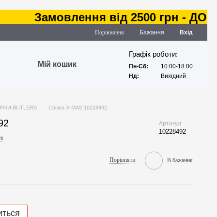
Замовлення від 2500 грн - ДОСТАВ
Порівняння
Бажання
Вхід
Графік роботи:
Мій кошик
Пн-Сб:
10:00-18:00
Нд:
Вихідний
ІЧКИ BUTLERS
Свічка X-MAS 10228492
92
Артикул
10228492
к
Порівняти
В бажання
иться