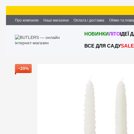
Перейти до основного контенту
Про компанію
Наші магазини
Оплата і доставка
Обмін та пов
Партнерство та співпраця
Вакансії
Контактна інформація
НОВИНКИ
ЛІТО
ІДЕЇ 
ВСЕ ДЛЯ САДУ
SALE
−20%