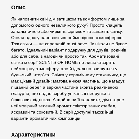
Опис
Як наповнити свій дім затишком та комфортом лише за
допомогою одного невеличкого руху? Просто клацніть
запальничкою або чиркніть сірником та запаліть свічку.
Оселя одразу наповниться неймовірною атмосферою.
Тож свічки — це справжній must have і їх ніколи не буває
багато. Ідеальний варіант подарунку для друзів, родичів
або для себе, з нагоди чи просто так. Ароматизовані
свічки із серії SCENTS OF HOME не лише створять
неймовірну атмосферу, але й ідеально впишуться у
будь-який інтер`єр. Свічка у керамічному стаканчику, що
має цікавий дизайн: матова нижня частина, що нагадує
піщаний берег, а верхня частина вкрита реактивною
глазур`ю, що надає виробу унікальні візерунки в
бірюзових відтінках. А щойно ви її запалите, дім огорне
неймовірний зелений аромат свіжозрізаних стебел,
яскравий та соковитий. В серії доступні також інші
варіанти ароматичних композицій.
Характеристики