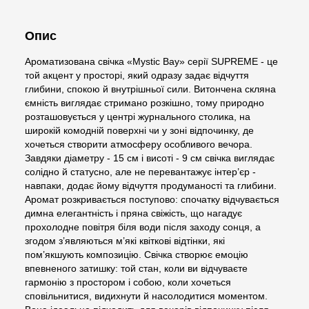
Опис
Ароматизована свічка «Mystic Bay» серії SUPREME - це
той акцент у просторі, який одразу задає відчуття
глибини, спокою й внутрішньої сили. Витончена скляна
ємність виглядає стримано розкішно, тому природно
розташовується у центрі журнального столика, на
широкій комодній поверхні чи у зоні відпочинку, де
хочеться створити атмосферу особливого вечора.
Завдяки діаметру - 15 см і висоті - 9 см свічка виглядає
солідно й статусно, але не перевантажує інтер’єр -
навпаки, додає йому відчуття продуманості та глибини.
Аромат розкривається поступово: спочатку відчувається
димна елегантність і пряна свіжість, що нагадує
прохолодне повітря біля води після заходу сонця, а
згодом з’являються м’які квіткові відтінки, які
пом’якшують композицію. Свічка створює емоцію
впевненого затишку: той стан, коли ви відчуваєте
гармонію з простором і собою, коли хочеться
сповільнитися, видихнути й насолодитися моментом.