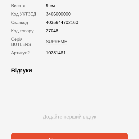
Висота
9 см.
Код УКТЗЕД
3406000000
Сканкод
4035644702160
Код товару
27048
Серія
SUPREME
BUTLERS
Артикул2
10231461
Відгуки
Додайте перший відгук