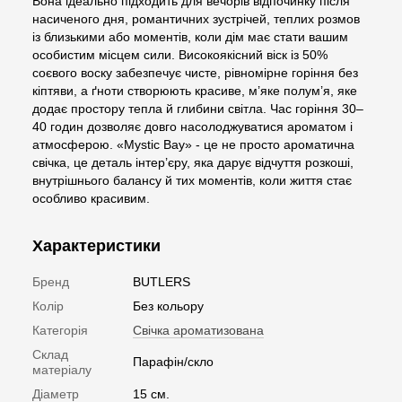
Вона ідеально підходить для вечорів відпочинку після
насиченого дня, романтичних зустрічей, теплих розмов
із близькими або моментів, коли дім має стати вашим
особистим місцем сили. Високоякісний віск із 50%
соєвого воску забезпечує чисте, рівномірне горіння без
кіптяви, а ґноти створюють красиве, м’яке полум’я, яке
додає простору тепла й глибини світла. Час горіння 30–
40 годин дозволяє довго насолоджуватися ароматом і
атмосферою. «Mystic Bay» - це не просто ароматична
свічка, це деталь інтер’єру, яка дарує відчуття розкоші,
внутрішнього балансу й тих моментів, коли життя стає
особливо красивим.
Характеристики
Бренд
BUTLERS
Колір
Без кольору
Категорія
Свічка ароматизована
Склад
Парафін/скло
матеріалу
Діаметр
15 см.