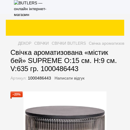
ДЕКОР
СВІЧКИ
СВІЧКИ BUTLERS
Свічка ароматизован
Свічка ароматизована «містик
бей» SUPREME O:15 см. H:9 см.
V:635 гр. 1000486443
Артикул:
1000486443
Написати відгук
−20%