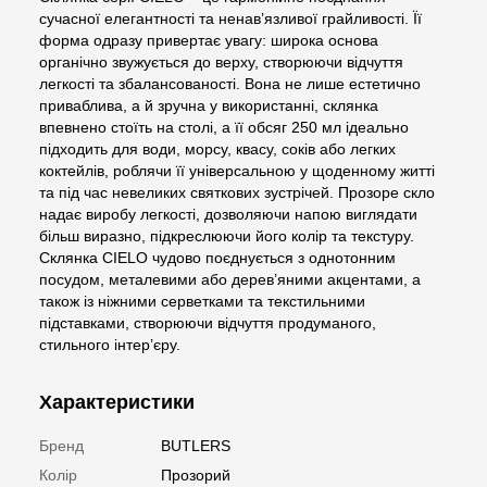
сучасної елегантності та ненав’язливої грайливості. Її
форма одразу привертає увагу: широка основа
органічно звужується до верху, створюючи відчуття
легкості та збалансованості. Вона не лише естетично
приваблива, а й зручна у використанні, склянка
впевнено стоїть на столі, а її обсяг 250 мл ідеально
підходить для води, морсу, квасу, соків або легких
коктейлів, роблячи її універсальною у щоденному житті
та під час невеликих святкових зустрічей. Прозоре скло
надає виробу легкості, дозволяючи напою виглядати
більш виразно, підкреслюючи його колір та текстуру.
Склянка CIELO чудово поєднується з однотонним
посудом, металевими або дерев’яними акцентами, а
також із ніжними серветками та текстильними
підставками, створюючи відчуття продуманого,
стильного інтер’єру.
Характеристики
Бренд
BUTLERS
Колір
Прозорий