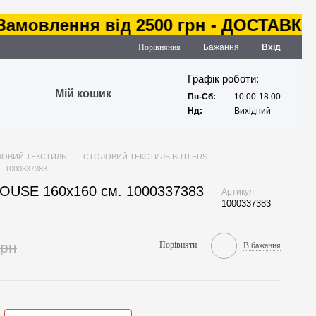
влення від 2500 грн - ДОСТАВКА за 
Порівняння
Бажання
Вхід
Графік роботи:
Мій кошик
Пн-Сб:
10:00-18:00
Нд:
Вихідний
ОВИЙ ТЕКСТИЛЬ
СТОЛОВИЙ ТЕКСТИЛЬ BUTLERS
. 1000337383
OUSE 160х160 см. 1000337383
Артикул
1000337383
грн
Порівняти
В бажання