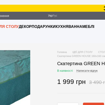
Замо
Укр
Рус
ернення
ДЛЯ СТОЛУ
ДЕКОР
ПОДАРУНКИ
КУХНЯ
ВАННА
МЕБЛІ
Головна
ІДЕЇ ДЛЯ СТОЛУ
СТОЛ
Скатертина GREEN HOUSE 160х160 см
Скатертина GREEN H
В наявності
Написати відгук
1 999 грн
3 490 