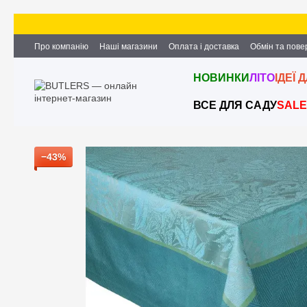
Перейти до основного контенту
Про компанію
Наші магазини
Оплата і доставка
Обмін та пов
Партнерство та співпраця
Вакансії
Контактна інформація
НОВИНКИ
ЛІТО
ІДЕЇ 
ВСЕ ДЛЯ САДУ
SALE
−43%