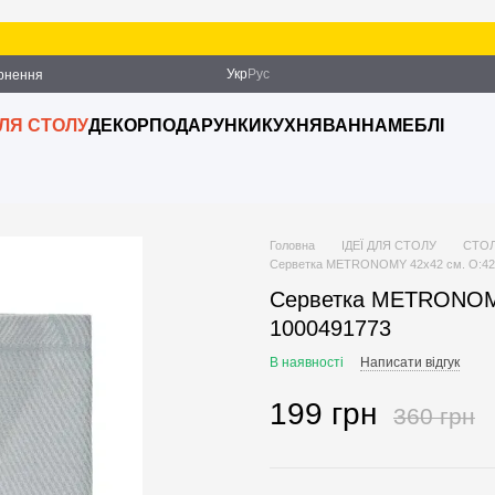
Укр
Рус
ернення
ДЛЯ СТОЛУ
ДЕКОР
ПОДАРУНКИ
КУХНЯ
ВАННА
МЕБЛІ
Головна
ІДЕЇ ДЛЯ СТОЛУ
СТОЛ
Серветка METRONOMY 42x42 см. O:42 с
Серветка METRONOMY 
1000491773
В наявності
Написати відгук
199 грн
360 грн