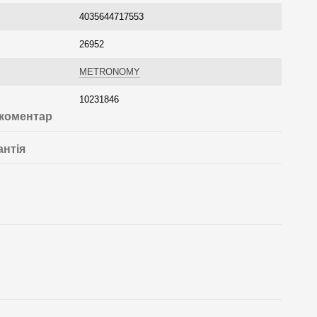
4035644717553
26952
METRONOMY
10231846
 коментар
антія