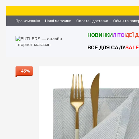
Перейти до основного контенту
Про компанію
Наші магазини
Оплата і доставка
Обмін та пов
Партнерство та співпраця
Вакансії
Контактна інформація
НОВИНКИ
ЛІТО
ІДЕЇ 
ВСЕ ДЛЯ САДУ
SALE
−45%