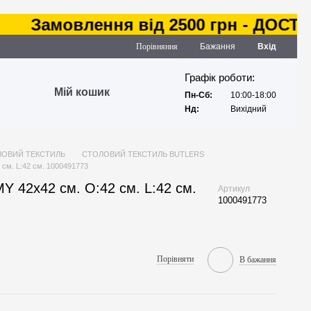
Замовлення від 2500 грн - ДОСТАВКА
Порівняння
Бажання
Вхід
Графік роботи:
Мій кошик
Пн-Сб:
10:00-18:00
Нд:
Вихідний
ОВИЙ ТЕКСТИЛЬ
СТОЛОВИЙ ТЕКСТИЛЬ BUTLERS
м. L:42 см. 1000491773
42x42 см. O:42 см. L:42 см.
Артикул
1000491773
Порівняти
В бажання