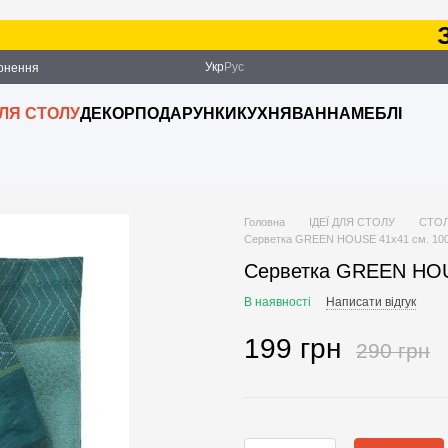
Замо
Укр
Рус
ернення
ДЛЯ СТОЛУ
ДЕКОР
ПОДАРУНКИ
КУХНЯ
ВАННА
МЕБЛІ
Головна
ІДЕЇ ДЛЯ СТОЛУ
СТОЛ
Серветка GREEN HOUSE 41х41 см. 10
Серветка GREEN HOU
В наявності
Написати відгук
199 грн
290 грн