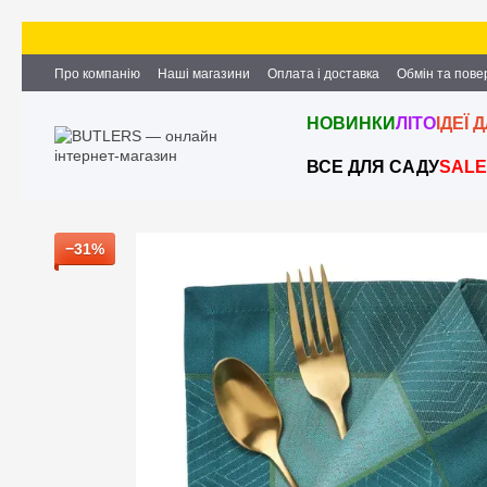
Перейти до основного контенту
Про компанію
Наші магазини
Оплата і доставка
Обмін та пов
Партнерство та співпраця
Вакансії
Контактна інформація
НОВИНКИ
ЛІТО
ІДЕЇ 
ВСЕ ДЛЯ САДУ
SALE
−31%