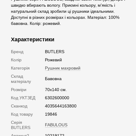
швидко вбирають вологу. Приємні кольору, м'якість і
натуральний склад зробили ці рушники ідеальними.
Доступні в різних розмірах і кольорах. Матеріал: 100%
бавовна. Колір: рожевий.
Характеристики
Бренд
BUTLERS
Колір
Рожевий
Категорія
Рушник махровий
Склад
Бавовна
матеріалу
Розміри
70х140 см.
Код УКТЗЕД
6302600000
Сканкод
4035644163800
Код товару
19846
Серія
FABULOUS
BUTLERS
Артикул2
10219172