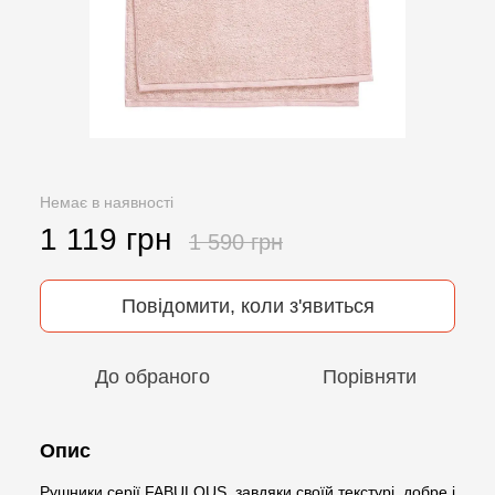
Немає в наявності
1 119 грн
1 590 грн
Повідомити, коли з'явиться
До обраного
Порівняти
Опис
Рушники серії FABULOUS, завдяки своїй текстурі, добре і