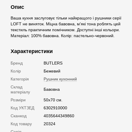
Опис
Ваша кухня заслуговує тільки найкращого і рушники серії
LOFT не виняток. Міцна бавовна, м'які тона роблять цей
текстиль практичним помічником. Доступні інші кольори.
Матеріал: 100% бавовна. Колір: пастельно-червоний.
Характеристики
Бренд
BUTLERS
Колір
Бежевий
Категорія
Рушник кухонний
Склад
Бавовна
матеріалу
Розміри
50x70 см.
Код УКТЗЕД
6302910000
Сканкод
4035644349860
Код товару
20324
Серія