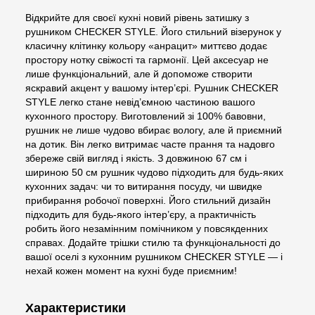
Відкрийте для своєї кухні новий рівень затишку з
рушником CHECKER STYLE. Його стильний візерунок у
класичну клітинку кольору «анрацит» миттєво додає
простору нотку свіжості та гармонії. Цей аксесуар не
лише функціональний, але й допоможе створити
яскравий акцент у вашому інтер’єрі. Рушник CHECKER
STYLE легко стане невід’ємною частиною вашого
кухонного простору. Виготовлений зі 100% бавовни,
рушник не лише чудово вбирає вологу, але й приємний
на дотик. Він легко витримає часте прання та надовго
збереже свій вигляд і якість. З довжиною 67 см і
шириною 50 см рушник чудово підходить для будь-яких
кухонних задач: чи то витирання посуду, чи швидке
прибирання робочої поверхні. Його стильний дизайн
підходить для будь-якого інтер’єру, а практичність
робить його незамінним помічником у повсякденних
справах. Додайте трішки стилю та функціональності до
вашої оселі з кухонним рушником CHECKER STYLE — і
нехай кожен момент на кухні буде приємним!
Характеристики