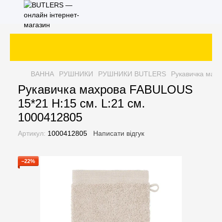
ВАННА
РУШНИКИ
РУШНИКИ BUTLERS
Рукавичка махр
Рукавичка махрова FABULOUS
15*21 H:15 см. L:21 см.
1000412805
Артикул:
1000412805
Написати відгук
−22%