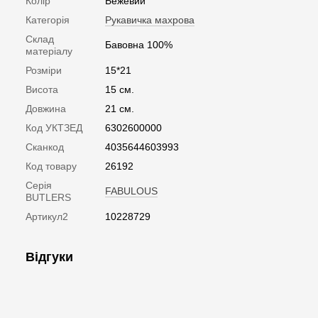
Колір
Бежевий
Категорія
Рукавичка махрова
Склад
Бавовна 100%
матеріалу
Розміри
15*21
Висота
15 см.
Довжина
21 см.
Код УКТЗЕД
6302600000
Сканкод
4035644603993
Код товару
26192
Серія
FABULOUS
BUTLERS
Артикул2
10228729
Відгуки