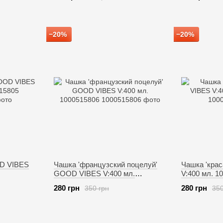
−20%
−20%
OD VIBES
Чашка 'французский поцелуй'
Чашка 'кра
GOOD VIBES V:400 мл.
V:400 мл. 1
1000515806
280 грн
280 грн
350 грн
350