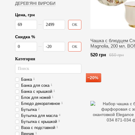
ДЕРЕВ'ЯНІ ВИРОБИ
Цена, грн
От Цена, грн
До Цена, грн
OK
Скидка %
Чашка с блюдцем C
От Скидка %
До Скидка %
Magnolia, 200 мл. BO
OK
057-1
520 грн
650 грн
Категория
−20%
Банка
1
Банка для сока
1
Банка с крышкой
1
Блок для ножей
1
Блюдо декоративное
1
Бутылка
2
Бутылка для масла
4
Бутылка с крышкой
3
Ваза с подставкой
1
Венчик
1