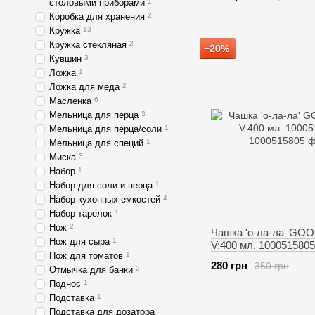
столовыми приборами
1
Коробка для хранения
2
Кружка
13
Кружка стекляная
2
−20%
Кувшин
3
Ложка
1
Ложка для меда
2
Масленка
6
Мельница для перца
3
Мельница для перца/соли
1
Мельница для специй
1
Миска
3
Набор
1
Набор для соли и перца
1
Набор кухонных емкостей
4
Набор тарелок
1
Нож
2
Чашка 'о-ла-ла' GO
Нож для сыра
1
V:400 мл. 1000515805
Нож для томатов
1
280 грн
350 грн
Отмычка для банки
2
Поднос
1
Подставка
1
Подставка для дозатора