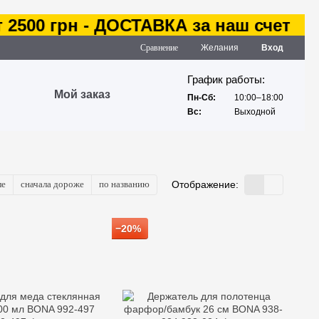
грн - ДОСТАВКА за наш счет
Сравнение
Желания
Вход
График работы:
Мой заказ
Пн-Сб:
10:00–18:00
Вс:
Выходной
ле
сначала дороже
по названию
Отображение:
−20%