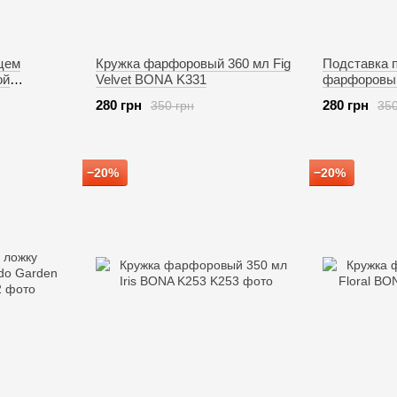
цем
Кружка фарфоровый 360 мл Fig
Подставка 
ой
Velvet BONA K331
фарфоровый
 BONA 871-
K330
280 грн
280 грн
350 грн
350
−20%
−20%