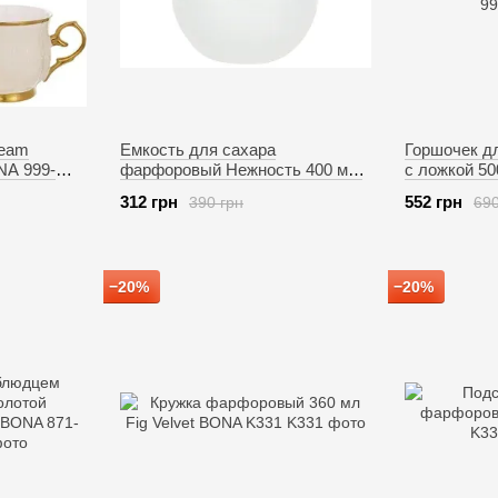
ream
Емкость для сахара
Горшочек д
NA 999-
фарфоровый Нежность 400 мл.
с ложкой 5
BONA 993-405
312 грн
552 грн
390 грн
690
−20%
−20%