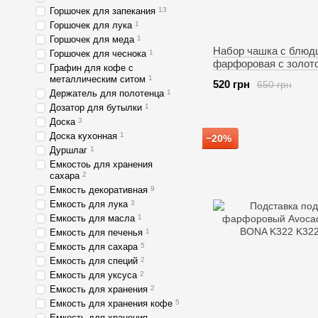
Горшочек для запекания
13
Горшочек для лука
1
Горшочек для меда
1
Набор чашка с блюд
Горшочек для чеснока
1
фарфоровая с золот
Графин для кофе с
окантовкой Elegance
металлическим ситом
1
520 грн
650 грн
034
Держатель для полотенца
1
Дозатор для бутылки
1
Доска
3
Доска кухонная
1
−20%
Дуршлаг
1
Емкостоь для хранения
сахара
2
Емкость декоративная
9
Емкость для лука
3
Емкость для масла
1
Емкость для печенья
1
Емкость для сахара
5
Емкость для специй
2
Емкость для уксуса
2
Емкость для хранения
2
Емкость для хранения кофе
5
Емкость для хранения