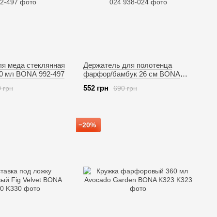
ля меда стеклянная
Держатель для полотенца
00 мл BONA 992-497
фарфор/бамбук 26 см BONA
938-024
552 грн
 грн
690 грн
−20%