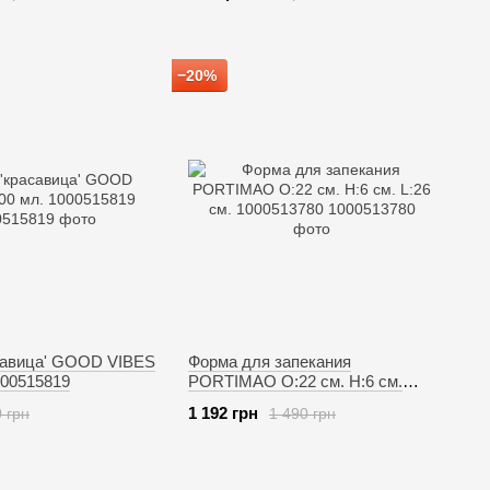
−20%
савица' GOOD VIBES
Форма для запекания
000515819
PORTIMAO O:22 см. H:6 см.
L:26 см. 1000513780
1 192 грн
 грн
1 490 грн