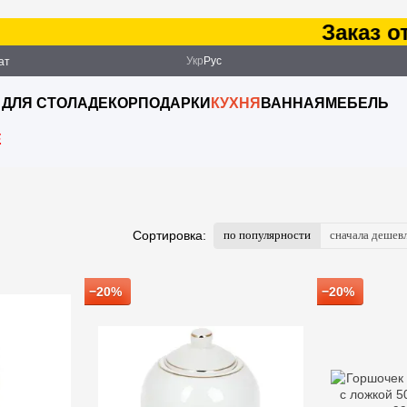
Заказ от 2500 
Укр
Рус
ат
ация
 ДЛЯ СТОЛА
ДЕКОР
ПОДАРКИ
КУХНЯ
ВАННАЯ
МЕБЕЛЬ
E
по популярности
сначала дешев
Сортировка:
−20%
−20%