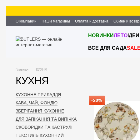
Перейти к основному контенту
О компании
Наши магазины
Оплата и доставка
Обмен и возвр
Партнёрство и сотрудничество
Вакансии
Контактная информ
НОВИНКИ
ЛЕТО
ІДЕИ
ВСЕ ДЛЯ САДА
SAL
Главная
КУХНЯ
КУХНЯ
КУХОННЕ ПРИЛАДДЯ
−20%
КАВА, ЧАЙ, ФОНДЮ
ЗБЕРІГАННЯ КУХОННЕ
ДЛЯ ЗАПІКАННЯ ТА ВИПІЧКА
СКОВОРІДКИ ТА КАСТРУЛІ
ТЕКСТИЛЬ КУХОННИЙ