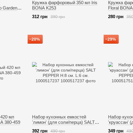
у
Кружка фарфоровый 350 мл Iris
Кружка фар
o Garden
BONA K253
Floral BONA
312 грн
280 грн
390 грн
350
−20%
−29%
420 мл
Набор кухонных емкостей
Набор кухо
NA 380-459
'лимон' (для соли/перца) SALT
'круассан' 
PEPPER H:8 см. L:6 см.
SALT PEPPER
392 грн
349 грн
490 грн
490
1000517237
1000517514