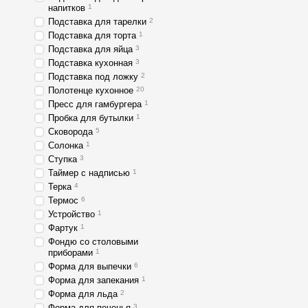
напитков
1
Подставка для тарелки
2
Подставка для торта
1
Подставка для яйца
3
Подставка кухонная
3
Подставка под ложку
2
Полотенце кухонное
20
Пресс для гамбургера
1
Пробка для бутылки
1
Сковорода
5
Солонка
1
Ступка
3
Таймер с надписью
1
Терка
4
Термос
6
Устройство
1
Фартук
1
Фондю со столовыми
приборами
1
Форма для выпечки
6
Форма для запекания
1
Форма для льда
2
Форма для печенья
3