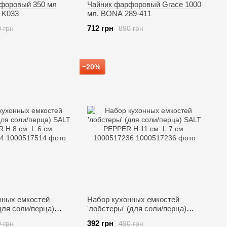
форовый 350 мл
Чайник фарфоровый Grace 1000
 K033
мл. BONA 289-411
712 грн
 грн
890 грн
−20%
нных емкостей
Набор кухонных емкостей
(для соли/перца)
'лобстеры' (для соли/перца)
 H:8 см. L:6 см.
SALT PEPPER H:11 см. L:7 см.
392 грн
 грн
490 грн
1000517236