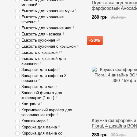
Подставка под ложк
мелочей
2
фарфоровый Avocad
Емкость для хранения муки
1
BONA K322
280 грн
350 грн
Емкость для хранения
печенья
1
Емкость для хранения чая
3
Емкость для чеснока
3
Емкость кухонная
10
−20%
Емкость кухонная с крышкой
4
Емкость с крышкой
15
Емкость с крышкой для
хранения
6
Заварник для кофе
5
Заварник для кофе на 3
персоны
2
Заварник для чая
2
Запасной фильтр для
кофеварки (1 шт.)
1
Кастрюля
1
Керамический пуровер для
заваривания кофе
2
Кружка фарфоровый 
Ковшик-мера
1
Floral, 4 дизайна BO
Коробка для ланча
4
Коробка для ланча со
280 грн
350 грн