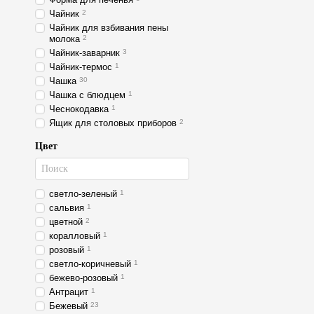
Чайник
2
Чайник для взбивания пены
молока
2
Чайник-заварник
3
Чайник-термос
1
Чашка
30
Чашка с блюдцем
1
Чеснокодавка
1
Ящик для столовых приборов
2
Цвет
светло-зеленый
1
сальвия
1
цветной
2
коралловый
1
розовый
1
светло-коричневый
1
бежево-розовый
1
Антрацит
1
Бежевый
23