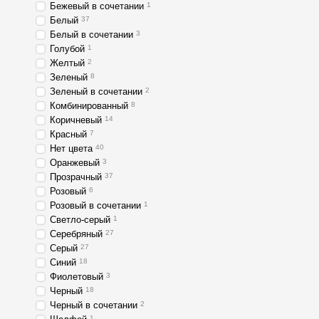
Бежевый в сочетании
1
Белый
37
Белый в сочетании
3
Голубой
1
Желтый
2
Зеленый
8
Зеленый в сочетании
2
Комбинированный
8
Коричневый
14
Красный
7
Нет цвета
40
Оранжевый
3
Прозрачный
37
Розовый
6
Розовый в сочетании
1
Светло-серый
1
Серебряный
27
Серый
27
Синий
18
Фиолетовый
3
Черный
18
Черный в сочетании
2
1