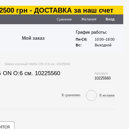
00 грн - ДОСТАВКА за наш счет
Сравнение
Желания
Вход
График работы:
Мой заказ
Пн-Сб:
10:00–18:00
Вс:
Выходной
Шарик елочный HANG ON O:6 см. 10225560
 ON O:6 см. 10225560
Артикул
10225560
К сравнению
В желания
ится