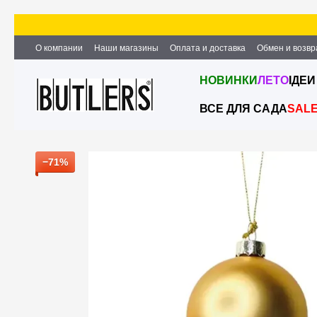
Перейти к основному контенту
О компании
Наши магазины
Оплата и доставка
Обмен и возвр
Партнёрство и сотрудничество
Вакансии
Контактная информ
НОВИНКИ
ЛЕТО
ІДЕИ
ВСЕ ДЛЯ САДА
SAL
−71%