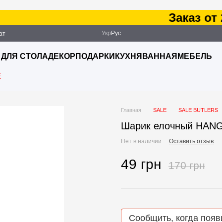
Заказ от 25
Укр
Рус
ат
ация
 ДЛЯ СТОЛА
ДЕКОР
ПОДАРКИ
КУХНЯ
ВАННАЯ
МЕБЕЛЬ
E
Главная
SALE
SALE
BUTLERS
Шарик елочный HANG
Нет в наличии
Оставить отзыв
49 грн
170 грн
Сообщить, когда появ