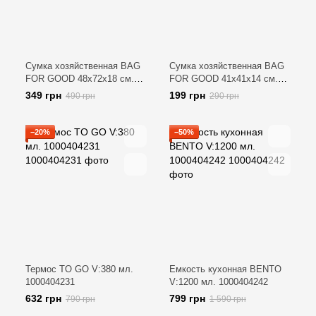
Сумка хозяйственная BAG
Сумка хозяйственная BAG
FOR GOOD 48х72х18 см.
FOR GOOD 41х41х14 см.
H:48 см. L:72 см.
H:41 см. L:41 см.
349 грн
199 грн
490 грн
290 грн
1000461985
1000461980
−20%
−50%
Термос TO GO V:380 мл.
Емкость кухонная BENTO
1000404231
V:1200 мл. 1000404242
632 грн
799 грн
790 грн
1 590 грн