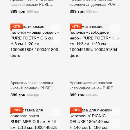
«ранняя весна» PURE
«солнечная долина» PURE
POETRY O:6 см. H:3 см.
POETRY O:6 см. H:3 см.
399 грн
399 грн
550 грн
550 грн
L:20 см. 1000491805
L:20 см. 1000491797
−27%
−27%
Ароматические палочки
Ароматические палочки
«новый романс» PURE
«свободное небо» PURE
POETRY O:6 см. H:3 см.
POETRY O:6 см. H:3 см.
399 грн
399 грн
550 грн
550 грн
L:20 см. 1000491806
L:20 см. 1000491804
−28%
−30%