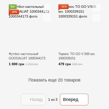
Хит
−31%
−20%
Футбол настольный
Термос TO GO V:500 мл.
GOOOALIAT 1000344173
1000339151
1 000 грн
479 грн
1 250 грн
690 грн
Показать еще 20 товаров
Назад
Вперед
1
из 3