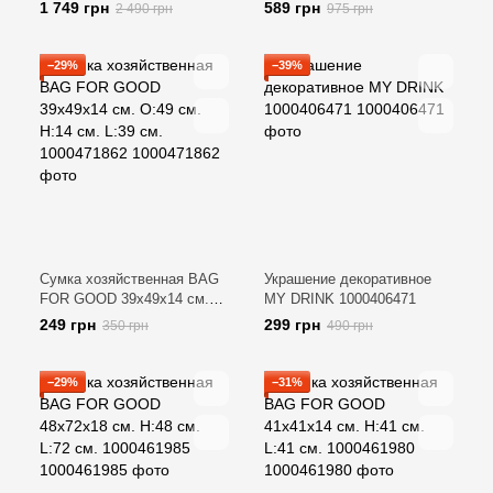
180х140 см. H:140 см. L:
30х8х2 см. O:7.5 см. H:1.8
1 749 грн
589 грн
2 490 грн
975 грн
180 см. 1000454441
см. L:30 см. 1000454146
−29%
−39%
Сумка хозяйственная BAG
Украшение декоративное
FOR GOOD 39х49х14 см.
MY DRINK 1000406471
O:49 см. H:14 см. L:39 см.
249 грн
299 грн
350 грн
490 грн
1000471862
−29%
−31%