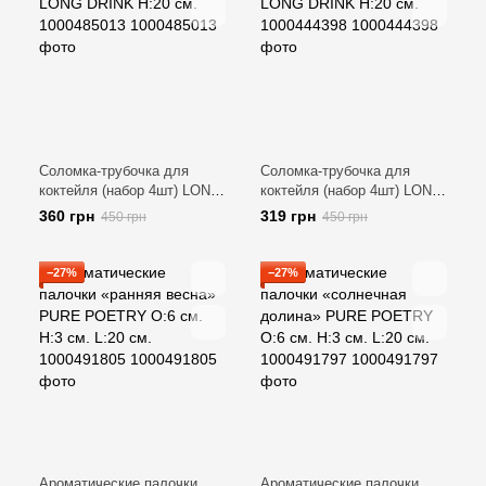
Соломка-трубочка для
Соломка-трубочка для
коктейля (набор 4шт) LONG
коктейля (набор 4шт) LONG
DRINK H:20 см. 1000485013
DRINK H:20 см. 1000444398
360 грн
319 грн
450 грн
450 грн
−27%
−27%
Ароматические палочки
Ароматические палочки