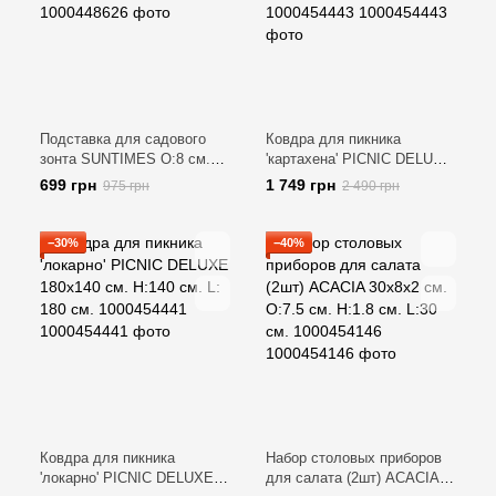
Подставка для садового
Ковдра для пикника
зонта SUNTIMES O:8 см.
'картахена' PICNIC DELUXE
H:16 см. L:13 см.
180х140 см. H:140 см. L:
699 грн
1 749 грн
975 грн
2 490 грн
1000448626
180 см. 1000454443
−30%
−40%
Ковдра для пикника
Набор столовых приборов
'локарно' PICNIC DELUXE
для салата (2шт) ACACIA