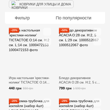
КОВРИКИ ДЛЯ УЛИЦЫ И ДОМА
Фильтр
По популярности
−20%
−50%
Игра настольная 'крестики-
Блюдо декоративное
нолики' TICTACTOE O:14
ACACIA O:28 см. H:2, 5 см.
см. H:2 см. L:14 см.
L:29 см. 1000512067
440 грн
799 грн
550 грн
1 590 грн
1000472153
−20%
−29%