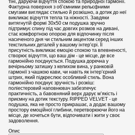
тіні, даруючи відчуття спокою та природної гармонії.
Фактурна поверхня з об’ємними рельєфними
смугами виглядає стильно й розкішно, а дотик до неї
викликає відчуття тепла та ніжності. Завдяки
витягнутій формі 30х50 см подушка зручно
підтримує спину під час довгих розмов на дивані,
стає комфортною опорою для відпочинку після
насиченого дня чи стильним акцентом серед інших
текстильних деталей у вашому інтер’єрі. Її
присутність викликає емоцію спокою та впевненості,
створює відчуття, що ваш дім - це місце, де все
гармонійно поєднується. Подушка доречна у
вечірньому затишку з келихом вина, у ранковій
гармонії з чашкою кави, чи навіть як інтер’єрний
штрих, який підкреслює особливий стиль. Вона
гармонійно поєднує зручність і розкіш:
поліестеровий наповнювач забезпечує
практичність, а бавовняний верх дарує м’якість і
приємну на дотик текстуру. RIPPED VELVET - це
подушка, яка не просто прикрашає, а додає вашому
простору емоційної глибини, перетворюючи його на
місце, де хочеться бути, відпочивати і жити у своє
задоволення.
Опис