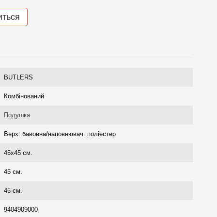
иться
BUTLERS
Комбінований
Подушка
Верх: бавовна/наповнювач: поліестер
45х45 см.
45 см.
45 см.
9404909000