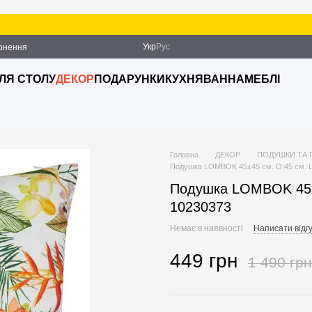
Укр
Рус
ернення
ДЛЯ СТОЛУ
ДЕКОР
ПОДАРУНКИ
КУХНЯ
ВАННА
МЕБЛІ
Головна
ДЕКОР
ПОДУШКИ ТА 
Подушка LOMBOK 45х45 см. O:45 см. L
Подушка LOMBOK 45х4
10230373
Немає в наявності
Написати відгу
449 грн
1 490 грн