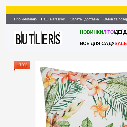
Перейти до основного контенту
Про компанію
Наші магазини
Оплата і доставка
Обмін та пов
Партнерство та співпраця
Вакансії
Контактна інформація
НОВИНКИ
ЛІТО
ІДЕЇ 
ВСЕ ДЛЯ САДУ
SALE
−70%