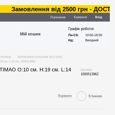
Замовлення від 2500 грн - ДОСТАВКА
Порівняння
Бажання
Вхід
Графік роботи:
Мій кошик
Пн-Сб:
10:00-18:00
Нд:
Вихідний
КУХОННЕ
ЗБЕРІГАННЯ КУХОННЕ BUTLERS
19 см. L:14 см. 1000513962
TIMAO O:10 см. H:19 см. L:14
Артикул
1000513962
Порівняти
В бажання