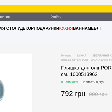
Укр
Рус
ернення
ДЛЯ СТОЛУ
ДЕКОР
ПОДАРУНКИ
КУХНЯ
ВАННА
МЕБЛІ
Головна
КУХНЯ
ЗБЕРІГАННЯ 
Пляшка для олії PORTIMAO O:10 см. H:
Пляшка для олії POR
см. 1000513962
В наявності
Написати відгук
792 грн
990 грн