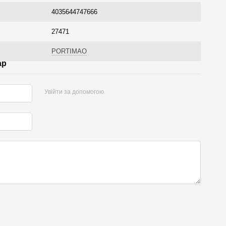
4035644747666
27471
PORTIMAO
ар
Увійти за допомогою