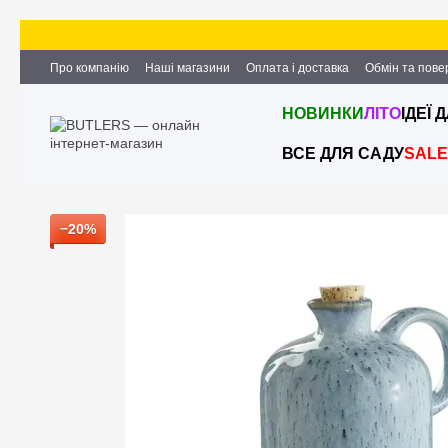
Перейти до основного контенту
Про компанію
Наші магазини
Оплата і доставка
Обмін та пов
Партнерство та співпраця
Вакансії
Контактна інформація
НОВИНКИ
ЛІТО
ІДЕЇ 
ВСЕ ДЛЯ САДУ
SALE
−20%