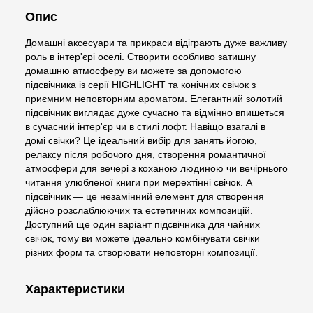
Опис
Домашні аксесуари та прикраси відіграють дуже важливу
роль в інтер'єрі оселі. Створити особливо затишну
домашню атмосферу ви можете за допомогою
підсвічника із серії HIGHLIGHT та конічних свічок з
приємним неповторним ароматом. Елегантний золотий
підсвічник виглядає дуже сучасно та відмінно впишеться
в сучасний інтер'єр чи в стилі лофт. Навіщо взагалі в
домі свічки? Це ідеальний вибір для занять йогою,
релаксу після робочого дня, створення романтичної
атмосфери для вечері з коханою людиною чи вечірнього
читання улюбленої книги при мерехтінні свічок. А
підсвічник — це незамінний елемент для створення
дійсно розслаблюючих та естетичних композицій.
Доступний ще один варіант підсвічника для чайних
свічок, тому ви можете ідеально комбінувати свічки
різних форм та створювати неповторні композиції.
Характеристики