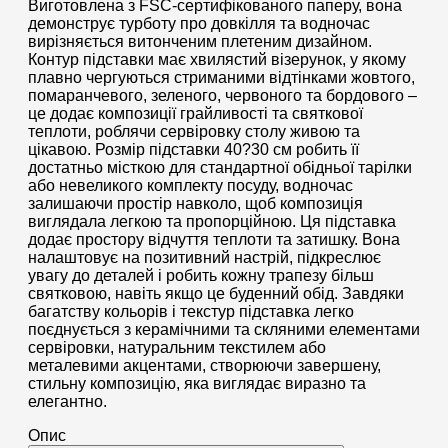
Виготовлена з FSC-сертифікованого паперу, вона
демонструє турботу про довкілля та водночас
вирізняється витонченим плетеним дизайном.
Контур підставки має хвилястий візерунок, у якому
плавно чергуються стриманими відтінками жовтого,
помаранчевого, зеленого, червоного та бордового –
це додає композиції грайливості та святкової
теплоти, роблячи сервіровку столу живою та
цікавою. Розмір підставки 40?30 см робить її
достатньо місткою для стандартної обідньої тарілки
або невеликого комплекту посуду, водночас
залишаючи простір навколо, щоб композиція
виглядала легкою та пропорційною. Ця підставка
додає простору відчуття теплоти та затишку. Вона
налаштовує на позитивний настрій, підкреслює
увагу до деталей і робить кожну трапезу більш
святковою, навіть якщо це буденний обід. Завдяки
багатству кольорів і текстур підставка легко
поєднується з керамічними та скляними елементами
сервіровки, натуральним текстилем або
металевими акцентами, створюючи завершену,
стильну композицію, яка виглядає виразно та
елегантно.
Опис