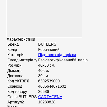
Характеристики
Бренд
BUTLERS
Колір
Коричневий
Категорія
Підставка під тарілки
Склад матеріалу
Fsc-сертифікований® папір
Розміри
40х30 см.
Діаметр
40 см.
Довжина
30 см.
Код УКТЗЕД
6302539000
Сканкод
4035644671602
Код товару
26586
Серія BUTLERS
CARTAGENA
Артикул2
10230828