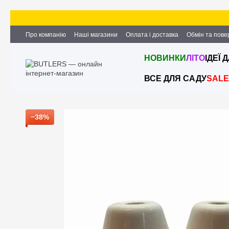
Перейти до основного контенту
Про компанію
Наші магазини
Оплата і доставка
Обмін та пов
Партнерство та співпраця
Вакансії
Контактна інформація
НОВИНКИ
ЛІТО
ІДЕЇ 
ВСЕ ДЛЯ САДУ
SALE
−38%