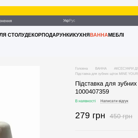
Укр
Рус
ернення
ДЛЯ СТОЛУ
ДЕКОР
ПОДАРУНКИ
КУХНЯ
ВАННА
МЕБЛІ
Головна
ВАННА
АКСЕСУАРИ Д
Підставка для зубних щіток MINE YOUR
Підставка для зубних
1000407359
В наявності
Написати відгук
279 грн
450 грн