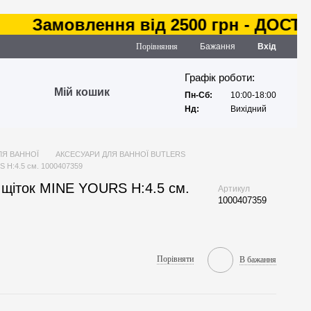
Замовлення від 2500 грн - ДОСТАВКА
Порівняння
Бажання
Вхід
Графік роботи:
Мій кошик
Пн-Сб:
10:00-18:00
Нд:
Вихідний
ЛЯ ВАННОЇ
АКСЕСУАРИ ДЛЯ ВАННОЇ BUTLERS
S H:4.5 см. 1000407359
 щіток MINE YOURS H:4.5 см.
Артикул
1000407359
Порівняти
В бажання