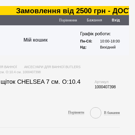
Замовлення від 2500 грн - ДОСТАВК
Порівняння
Бажання
Вхід
Графік роботи:
Мій кошик
Пн-Сб:
10:00-18:00
Нд:
Вихідний
ЛЯ ВАННОЇ
АКСЕСУАРИ ДЛЯ ВАННОЇ BUTLERS
см. O:10.4 см. 1000407398
 щіток CHELSEA 7 см. O:10.4
Артикул
1000407398
Порівняти
В бажання