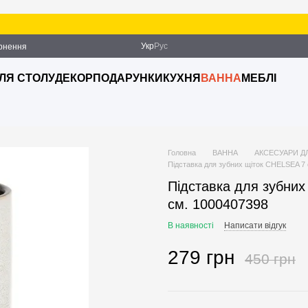
Укр
Рус
ернення
ДЛЯ СТОЛУ
ДЕКОР
ПОДАРУНКИ
КУХНЯ
ВАННА
МЕБЛІ
Головна
ВАННА
АКСЕСУАРИ Д
Підставка для зубних щіток CHELSEA 7 
Підставка для зубних
см. 1000407398
В наявності
Написати відгук
279 грн
450 грн