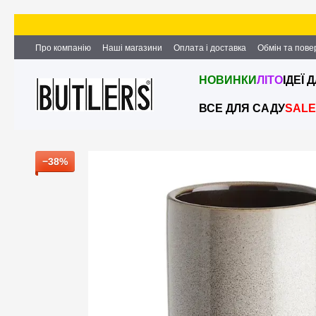
Перейти до основного контенту
Про компанію
Наші магазини
Оплата і доставка
Обмін та пов
Партнерство та співпраця
Вакансії
Контактна інформація
НОВИНКИ
ЛІТО
ІДЕЇ 
ВСЕ ДЛЯ САДУ
SALE
−38%