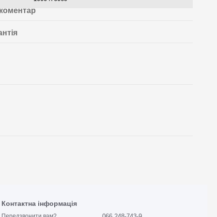
 коментар
антія
Контактна інформація
066 248-743-9
Передзвонити вам?