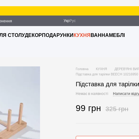
Укр
Рус
ернення
ДЛЯ СТОЛУ
ДЕКОР
ПОДАРУНКИ
КУХНЯ
ВАННА
МЕБЛІ
Головна
КУХНЯ
ДЕРЕВ'ЯНІ ВИ
Підставка для тарілки BEECH 10216950
Підставка для таріл
Немає в наявності
Написати відгу
99 грн
325 грн