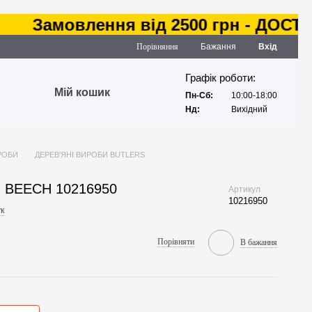
Замовлення від 2500 грн - ДОСТАВКА
Порівняння
Бажання
Вхід
Графік роботи:
Мій кошик
Пн-Сб:
10:00-18:00
Нд:
Вихідний
РОБИ
ДЕРЕВ'ЯНІ ВИРОБИ BUTLERS
ки BEECH 10216950
Артикул
10216950
к
Порівняти
В бажання