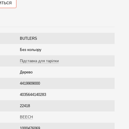
иться
BUTLERS
Без кольору
Підставка для тарілки
Дерево
4419909000
4035644140283
22418
BEECH
1000476069