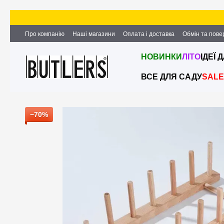
Перейти до основного контенту
Про компанію
Наші магазини
Оплата і доставка
Обмін та пов
Партнерство та співпраця
Вакансії
Контактна інформація
НОВИНКИ
ЛІТО
ІДЕЇ 
ВСЕ ДЛЯ САДУ
SALE
−70%