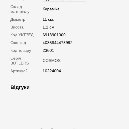
Склад
Кераміка
матеріалу
Діаметр
11 см.
Висота
1.2 см.
Код УКТЗЕД
6913901000
Сканкод
4035644473992
Код товару
23601
Серія
COSMOS
BUTLERS
Артикул2
10224004
Відгуки