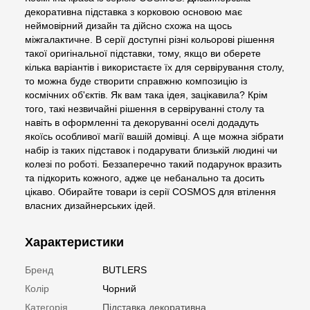
декоративна підставка з корковою основою має
неймовірний дизайн та дійсно схожа на щось
міжгалактичне. В серії доступні різні кольорові рішення
такої оригінальної підставки, тому, якщо ви оберете
кілька варіантів і використаєте їх для сервірування столу,
то можна буде створити справжню композицію із
космічних об'єктів. Як вам така ідея, зацікавила? Крім
того, такі незвичайні рішення в сервіруванні столу та
навіть в оформленні та декоруванні оселі додадуть
якоїсь особливої магії вашій домівці. А ще можна зібрати
набір із таких підставок і подарувати близькій людині чи
колезі по роботі. Беззаперечно такий подарунок вразить
та підкорить кожного, адже це небанально та досить
цікаво. Обирайте товари із серії COSMOS для втілення
власних дизайнерських ідей.
Характеристики
Бренд
BUTLERS
Колір
Чорний
Категорія
Підставка декоративна