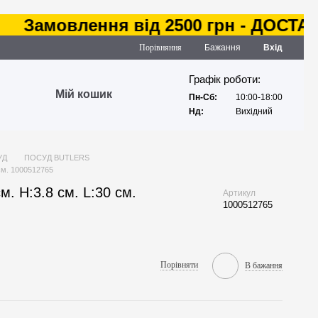
амовлення від 2500 грн - ДОСТАВКА 
Порівняння
Бажання
Вхід
Графік роботи:
Мій кошик
Пн-Сб:
10:00-18:00
Нд:
Вихідний
УД
ПОСУД BUTLERS
см. 1000512765
. H:3.8 см. L:30 см.
Артикул
1000512765
Порівняти
В бажання