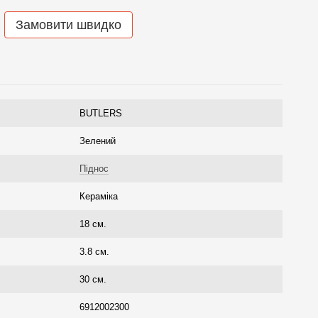
Замовити швидко
BUTLERS
Зелений
Піднос
Кераміка
18 см.
3.8 см.
30 см.
6912002300