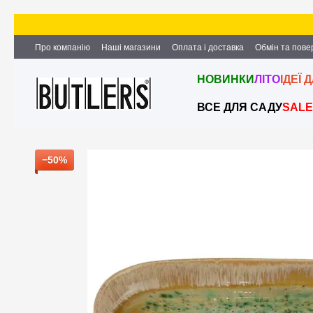
Перейти до основного контенту
Про компанію
Наші магазини
Оплата і доставка
Обмін та пов
Партнерство та співпраця
Вакансії
Контактна інформація
НОВИНКИ
ЛІТО
ІДЕЇ 
ВСЕ ДЛЯ САДУ
SALE
−50%