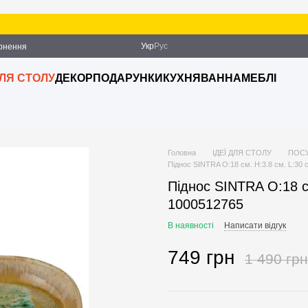
З
Укр
Рус
ернення
ДЛЯ СТОЛУ
ДЕКОР
ПОДАРУНКИ
КУХНЯ
ВАННА
МЕБЛІ
Головна
ІДЕЇ ДЛЯ СТОЛУ
ПОС
Піднос SINTRA O:18 см. H:3.8 см. L:30 
Піднос SINTRA O:18 см
1000512765
В наявності
Написати відгук
749 грн
1 490 грн