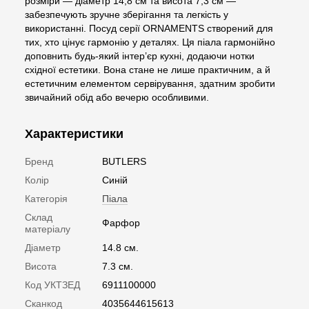
розміри — діаметр 14,8 см та висота 7,3 см —
забезпечують зручне зберігання та легкість у
використанні. Посуд серії ORNAMENTS створений для
тих, хто цінує гармонію у деталях. Ця піала гармонійно
доповнить будь-який інтер’єр кухні, додаючи нотки
східної естетики. Вона стане не лише практичним, а й
естетичним елементом сервірування, здатним зробити
звичайний обід або вечерю особливими.
Характеристики
Бренд
BUTLERS
Колір
Синій
Категорія
Піала
Склад
Фарфор
матеріалу
Діаметр
14.8 см.
Висота
7.3 см.
Код УКТЗЕД
6911100000
Сканкод
4035644615613