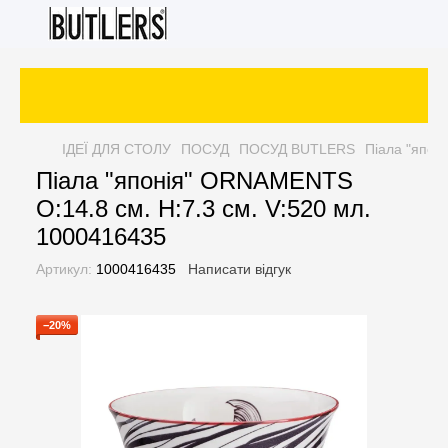
ІДЕЇ ДЛЯ СТОЛУ
ПОСУД
ПОСУД BUTLERS
Піала "япон
Піала "японія" ORNAMENTS
O:14.8 см. H:7.3 см. V:520 мл.
1000416435
Артикул:
1000416435
Написати відгук
−20%