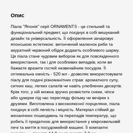
Опис
Піала "Японія" серії ORNAMENTS - це стильний та
функціональний предмет, що поєднує в собі вишуканий
дизайн та універсальність. Її оформлення зачаровує
японською естетикою: витончений малюнок риби та
акуратний червоний обідок додають особливого шарму.
Ця піала стане чудовим вибором як для повсякденного
використання, так і для особливих випадків, коли ви
бажаєте вразити гостей незвичайним посудом. Її
оптимальна ємність - 520 мл - дозволяє використовувати
піалу для подачі різноманітних страв: ароматного супу,
ситних каш, легких салатів чи навіть улюблених десертів.
Крім того, у ній можна зручно розмістити снеки, чіпси
або цукерки під час перегляду фільму чи вечірки з
друзями. Виготовлена з високоякісної порцеляни, піала
поєднує в собі легкість і міцність. Матеріал стійкий до
механічних пошкоджень та перепадів температур, що
робить її придатною для використання у мікрохвильовій
печі та миття в посудомийній машині. Її компактні