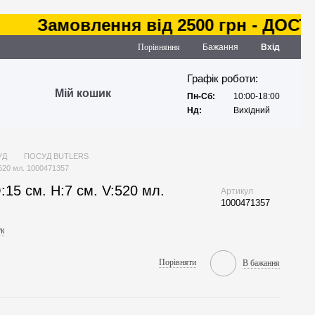
Замовлення від 2500 грн - ДОСТАВК
Порівняння
Бажання
Вхід
Графік роботи:
Мій кошик
Пн-Сб:
10:00-18:00
Нд:
Вихідний
УД
ПОСУД BUTLERS
520 мл. 1000471357
5 см. H:7 см. V:520 мл.
Артикул
1000471357
к
Порівняти
В бажання