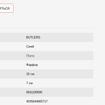
иться
BUTLERS
Синій
Піала
Фарфор
15 см.
7 см.
6911100000
4035644665717