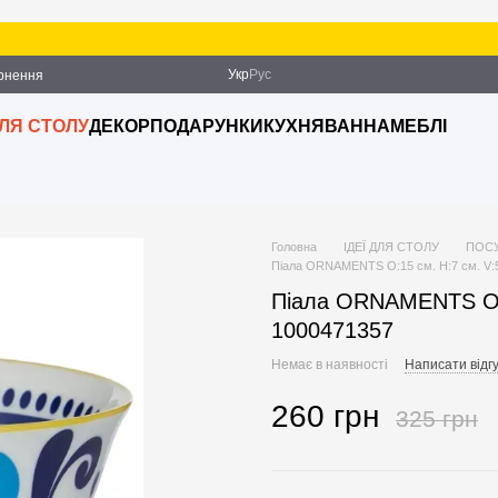
Укр
Рус
ернення
ДЛЯ СТОЛУ
ДЕКОР
ПОДАРУНКИ
КУХНЯ
ВАННА
МЕБЛІ
Головна
ІДЕЇ ДЛЯ СТОЛУ
ПОС
Піала ORNAMENTS O:15 см. H:7 см. V:
Піала ORNAMENTS O:1
1000471357
Немає в наявності
Написати відгу
260 грн
325 грн