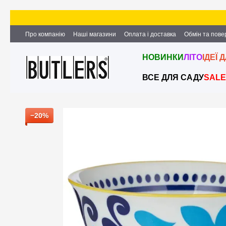
Перейти до основного контенту
Про компанію
Наші магазини
Оплата і доставка
Обмін та пов
Партнерство та співпраця
Вакансії
Контактна інформація
НОВИНКИ
ЛІТО
ІДЕЇ 
ВСЕ ДЛЯ САДУ
SALE
−20%