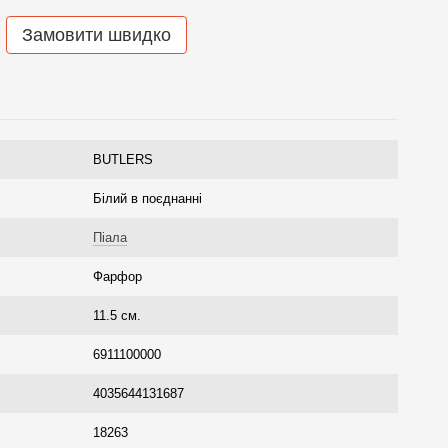
Замовити швидко
BUTLERS
Білий в поєднанні
Піала
Фарфор
11.5 см.
6911100000
4035644131687
18263