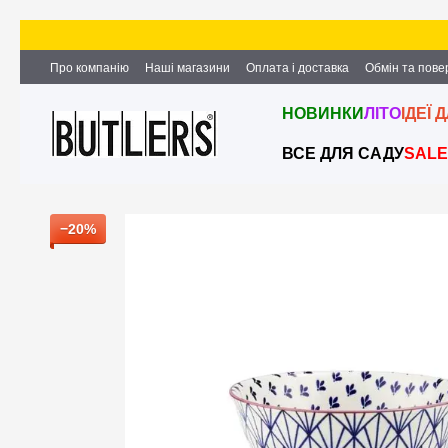
Перейти до основного контенту
Про компанію
Наші магазини
Оплата і доставка
Обмін та пов
Партнерство та співпраця
Вакансії
Контактна інформація
НОВИНКИ
ЛІТО
ІДЕЇ 
ВСЕ ДЛЯ САДУ
SALE
−20%