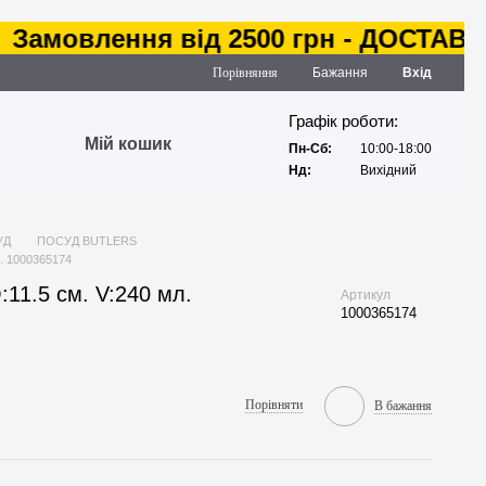
мовлення від 2500 грн - ДОСТАВКА з
Порівняння
Бажання
Вхід
Графік роботи:
Мій кошик
Пн-Сб:
10:00-18:00
Нд:
Вихідний
УД
ПОСУД BUTLERS
. 1000365174
1.5 см. V:240 мл.
Артикул
1000365174
Порівняти
В бажання