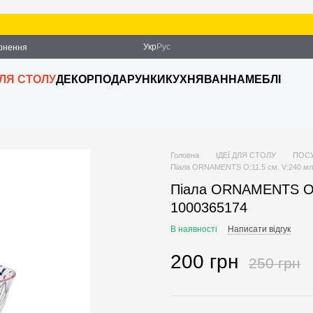
За
Укр
Рус
ернення
ДЛЯ СТОЛУ
ДЕКОР
ПОДАРУНКИ
КУХНЯ
ВАННА
МЕБЛІ
Головна
ІДЕЇ ДЛЯ СТОЛУ
ПОС
Піала ORNAMENTS O:11.5 см. V:240 мл
Піала ORNAMENTS O:1
1000365174
В наявності
Написати відгук
200 грн
250 грн