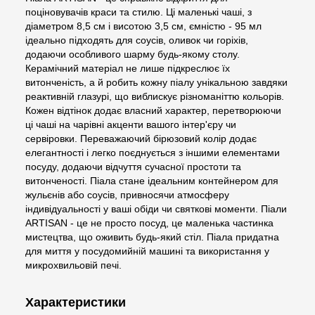
поціновувачів краси та стилю. Ці маленькі чаші, з
діаметром 8,5 см і висотою 3,5 см, ємністю - 95 мл
ідеально підходять для соусів, оливок чи горіхів,
додаючи особливого шарму будь-якому столу.
Керамічний матеріал не лише підкреслює їх
витонченість, а й робить кожну піалу унікальною завдяки
реактивній глазурі, що виблискує різноманіттю кольорів.
Кожен відтінок додає власний характер, перетворюючи
ці чаші на чарівні акценти вашого інтер'єру чи
сервіровки. Переважаючий бірюзовий колір додає
елегантності і легко поєднується з іншими елементами
посуду, додаючи відчуття сучасної простоти та
витонченості. Піала стане ідеальним контейнером для
жульєнів або соусів, привносячи атмосферу
індивідуальності у ваші обіди чи святкові моменти. Піали
ARTISAN - це не просто посуд, це маленька частинка
мистецтва, що оживить будь-який стіл. Піала придатна
для миття у посудомийній машині та використання у
микрохвильовій печі.
Характеристики