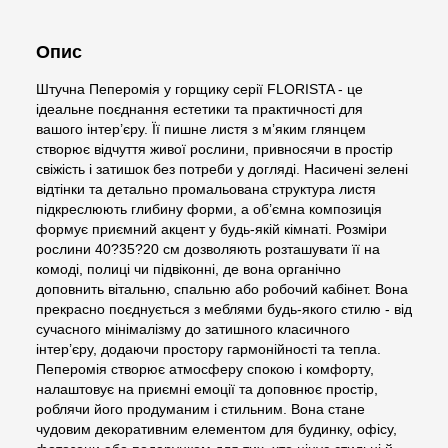
Опис
Штучна Пеперомія у горщику серії FLORISTA - це
ідеальне поєднання естетики та практичності для
вашого інтер’єру. Її пишне листя з м’яким глянцем
створює відчуття живої рослини, привносячи в простір
свіжість і затишок без потреби у догляді. Насичені зелені
відтінки та детально промальована структура листя
підкреслюють глибину форми, а об’ємна композиція
формує приємний акцент у будь-якій кімнаті. Розміри
рослини 40?35?20 см дозволяють розташувати її на
комоді, полиці чи підвіконні, де вона органічно
доповнить вітальню, спальню або робочий кабінет. Вона
прекрасно поєднується з меблями будь-якого стилю - від
сучасного мінімалізму до затишного класичного
інтер’єру, додаючи простору гармонійності та тепла.
Пеперомія створює атмосферу спокою і комфорту,
налаштовує на приємні емоції та доповнює простір,
роблячи його продуманим і стильним. Вона стане
чудовим декоративним елементом для будинку, офісу,