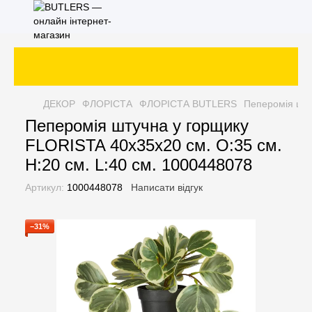
ДЕКОР
ФЛОРІСТА
ФЛОРІСТА BUTLERS
Пеперомія шту
Пеперомія штучна у горщику
FLORISTA 40х35х20 см. O:35 см.
H:20 см. L:40 см. 1000448078
Артикул:
1000448078
Написати відгук
−31%