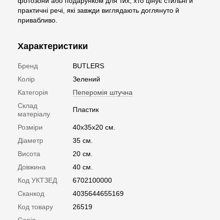
фотозони або подарунком для тих, хто цінує стильні й
практичні речі, які завжди виглядають доглянуто й
привабливо.
Характеристики
Бренд
BUTLERS
Колір
Зелений
Категорія
Пеперомія штучна
Склад
Пластик
матеріалу
Розміри
40х35х20 см.
Діаметр
35 см.
Висота
20 см.
Довжина
40 см.
Код УКТЗЕД
6702100000
Сканкод
4035644655169
Код товару
26519
Серія