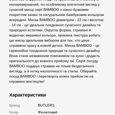
неперевершений, по-особливому апетитний вигляд у
сучасній мисці серії BAMBOO з ніжно-бузковим
покриттям ззовні та натуральним бамбуковим кольором
всередині. Миска BAMBOO діаметром - 22 см і висотою
- 14 см - це ідеальне поєднання сучасного дизайну та
природної естетики. Округла форма, стримані й
водночас виражені кольори, приємна текстура робить
цю миску ідеальним вибором для тих, хто цінує
справжню красу в кожній деталі. Миска BAMBOO - це
гармонійне поєднання природи та сучасного дизайну.
Вона стане незамінним помічником на кухні і додасть
оригінальності до кожного прийому їжі. Серія посуду
BAMBOO подарує стравам не тільки бездоганного
вигляду, а й нотку екологічності та стилю. Обирайте
посуд BAMBOO і перетворіть кожен прийом їжі на
справжнє мистецтво!
Характеристики
Бренд
BUTLERS
Колір
Фіолетовий