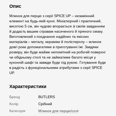
Опис
Млинок для перцю з серії SPICE UP – незамінний
елемент на будь-якій кухні. Мініатюрний і практичний,
висотою 5 см, він чудово впорається зі своїм завданням
й додасть вашим стравам насиченого й пряного смаку.
Виготовлений з поєднання надійних та якісних
матеріалів – металу, кераміки й полістиролу – млинок
довгі роки допомагатиме в приготуванні їжі. Завдяки
розміру, він буде майже непомітний на робочій поверхні
чи обідньому столі та не займатиме багато місця у
кухонній шафі та завжди буде під рукою. Готування буде
в радість з функціональними атрибутами з серії SPICE
UP.
Характеристики
Бренд
BUTLERS
Колір
Срібний
Категорія
Млинок для перцю/солі