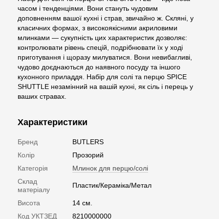
часом і тенденціями. Вони стануть чудовим
доповненням вашої кухні і страв, звичайно ж. Скляні, у
класичних формах, з високоякісними акриловими
млинками — сукупність цих характеристик дозволяє:
контролювати рівень спецій, подрібнювати їх у ході
приготування і щоразу милуватися. Вони невибагливі,
чудово доєднаються до наявного посуду та іншого
кухонного приладдя. Набір для солі та перцю SPICE
SHUTTLE незамінний на вашій кухні, як сіль і перець у
ваших стравах.
Характеристики
Бренд
BUTLERS
Колір
Прозорий
Категорія
Млинок для перцю/солі
Склад
Пластик/Кераміка/Метал
матеріалу
Висота
14 см.
Код УКТЗЕД
8210000000