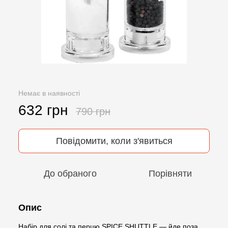
Немає в наявності
632 грн
790 грн
Повідомити, коли з'явиться
До обраного
Порівняти
Опис
Набір для солі та перцю SPICE SHUTTLE — йде поза