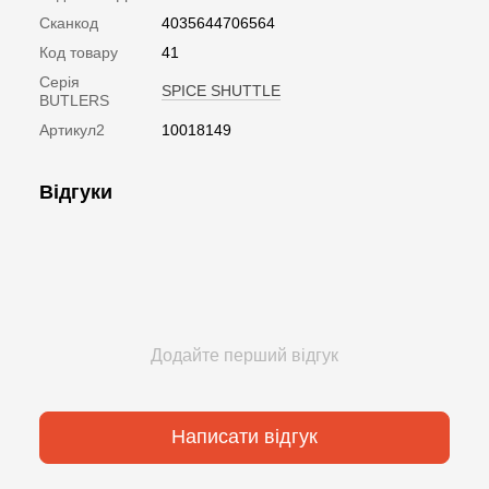
Сканкод
4035644706564
Код товару
41
Серія
SPICE SHUTTLE
BUTLERS
Артикул2
10018149
Відгуки
Додайте перший відгук
Написати відгук