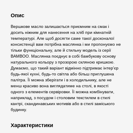
Опис
Вершкове масло залишається приємним на смак і
досить ніжним для нанесення на хліб при кімнатній
температурі. Але щоб досягти саме такої досконалої
консистенції вам потрібна маслянка і ми пропонуємо не
тільки функціональну, але й стильну модель із серії
BAMBOO. Маслянка поєднує в собі бамбукову основу
натурального кольору з прозорою скляною кришкою.
Думаємо, що такий варіант відмінно підтримає інтер'єр
будь-якої кухні, будь-то світла або більш приглушена
палітра. Її можна зберігати і в холодильнику, але не
менш красиво вона виглядатиме на столі, в якості
одного з елементів сервіровки. Її можна комбінувати,
наприклад, з посудом і столовим текстилем в стилі
кантрі, скандинавських мотивів або в стилі заміського
будинку.
Характеристики