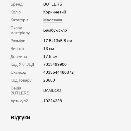
Бренд
BUTLERS
Колір
Коричневий
Категорія
Маслянка
Склад
Бамбук/скло
матеріалу
Розміри
17.5х13х5.8 см.
Висота
13 см.
Довжина
17.5 см.
Код УКТЗЕД
7013499900
Сканкод
4035644480372
Код товару
23680
Серія
BAMBOO
BUTLERS
Артикул2
10224238
Відгуки