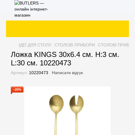
З
ІДЕЇ ДЛЯ СТОЛУ
СТОЛОВІ ПРИБОРИ
СТОЛОВІ ПРИБОР
Ложка KINGS 30x6.4 см. H:3 см.
L:30 см. 10220473
Артикул:
10220473
Написати відгук
−20%