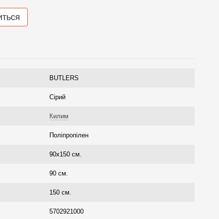
иться
BUTLERS
Сірий
Килим
Поліпропілен
90х150 см.
90 см.
150 см.
5702921000