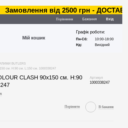
мовлення від 2500 грн - ДОСТАВКА з
Порівняння
Бажання
Вхід
Графік роботи:
Мій кошик
Пн-Сб:
10:00-18:00
Нд:
Вихідний
ИЛИМИ BUTLERS
0 см. H:90 см. L:150 см. 1000338247
OLOUR CLASH 90х150 см. H:90
Артикул
1000338247
8247
к
Порівняти
В бажання