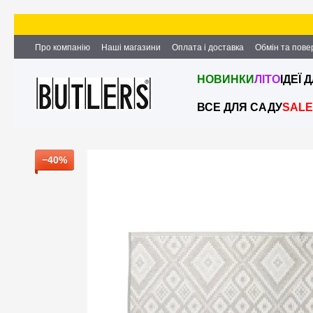
Перейти до основного контенту
Про компанію
Наші магазини
Оплата і доставка
Обмін та пов
Партнерство та співпраця
Вакансії
Контактна інформація
НОВИНКИ
ЛІТО
ІДЕЇ 
ВСЕ ДЛЯ САДУ
SALE
−40%