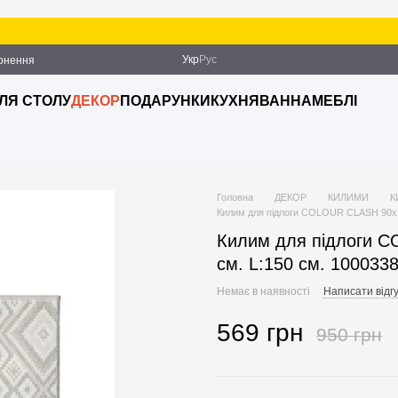
За
Укр
Рус
ернення
ДЛЯ СТОЛУ
ДЕКОР
ПОДАРУНКИ
КУХНЯ
ВАННА
МЕБЛІ
Головна
ДЕКОР
КИЛИМИ
К
Килим для підлоги COLOUR CLASH 90х15
Килим для підлоги C
см. L:150 см. 100033
Немає в наявності
Написати відгу
569 грн
950 грн