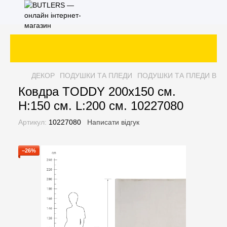
З
ДЕКОР
ПОДУШКИ ТА ПЛЕДИ
ПОДУШКИ ТА ПЛЕДИ BUT
Ковдра TODDY 200х150 см.
H:150 см. L:200 см. 10227080
Артикул:
10227080
Написати відгук
−26%