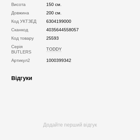
Висота
150 см.
Довжина
200 см.
Код УКТЗЕД
6304199000
Сканкод
4035644558057
Код товару
25593
Серія
TODDY
BUTLERS
Артикул2
1000399342
Відгуки
Додайте перший відгук