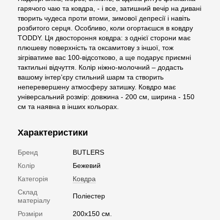
гарячого чаю та ковдра, - і все, затишний вечір на дивані
творить чудеса проти втоми, зимової депресії і навіть
розбитого серця. Особливо, коли огортаєшся в ковдру
TODDY. Ця двостороння ковдра: з однієї сторони має
плюшеву поверхність та оксамитову з іншої, тож
зігріватиме вас 100-відсотково, а ще подарує приємні
тактильні відчуття. Колір ніжно-молочний – додасть
вашому інтер’єру стильний шарм та створить
неперевершену атмосферу затишку. Ковдро має
універсальний розмір: довжина - 200 см, ширина - 150
см та наявна в інших кольорах.
Характеристики
Бренд
BUTLERS
Колір
Бежевий
Категорія
Ковдра
Склад
Поліестер
матеріалу
Розміри
200х150 см.