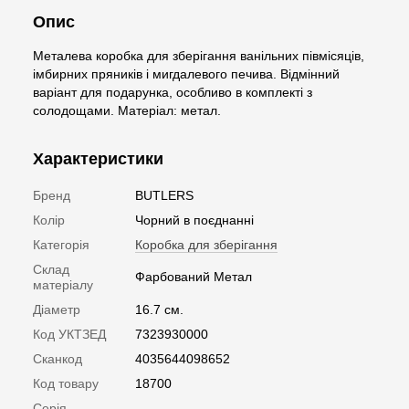
Опис
Металева коробка для зберігання ванільних півмісяців,
імбирних пряників і мигдалевого печива. Відмінний
варіант для подарунка, особливо в комплекті з
солодощами. Матеріал: метал.
Характеристики
Бренд
BUTLERS
Колір
Чорний в поєднанні
Категорія
Коробка для зберігання
Склад
Фарбований Метал
матеріалу
Діаметр
16.7 см.
Код УКТЗЕД
7323930000
Сканкод
4035644098652
Код товару
18700
Серія